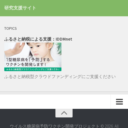
研究支援サイト
TOPICS
ふるさと納税による支援：IDDMnet
ふるさと納税型クラウドファンディングにご支援ください
ホーム
ウイルス糖尿病予防ワクチン開発プロジェクト © 2026. All
研究目的・研究テーマ・ロードマップ